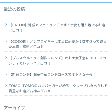
最近の投稿
【BATON】池袋カフェ・ランチでオトナ女も落ち着けるお店
／口コミ
【COSORI】ノンフライヤーは本当に必要か？数年迷って買っ
た本音・感想／口コミ
【プルスウルトラ／創作フレンチ】オトナ女子会にはコースラ
ンチ？ガレット？／口コミ
【新宿ランチ】個室中華ランチコースでオトナ女子会！
TOMO×TOMOのハンバーガーが絶品！クレープも食べられる
貴重なお店／石神井グルメ
アーカイブ