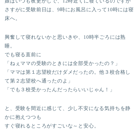
娘はいつも夜更かしで、12時近くに寝ているのですが
さすがに受験前日は、9時にお風呂に入って10時には寝
床へ。
興奮して寝れないかと思いきや、10時半ごろには熟
睡。
でも寝る直前に
「ねぇママの受験のときには全部受かったの？」
「ママは第１志望校だけダメだったの。他３校合格し
て第２志望校へ通ったのよ」
「でも３校受かったんだったらいいじゃん！」
と、受験を間近に感じて、少し不安になる気持ちを静
かに抱えつつも
すぐ寝れるところがすごいな～と安心。