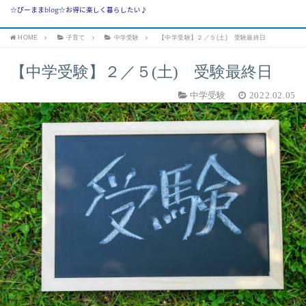
☆ぴーままblog☆お得に楽しく暮らしたい♪
HOME
子育て
中学受験
【中学受験】２／５(土) 受験最終日
【中学受験】２／５(土) 受験最終日
中学受験
2022.02.05