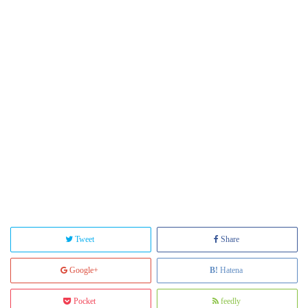
Tweet
Share
Google+
Hatena
Pocket
feedly