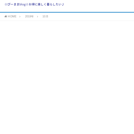
☆ぴーままblog☆お得に楽しく暮らしたい♪
HOME
2019年
10月