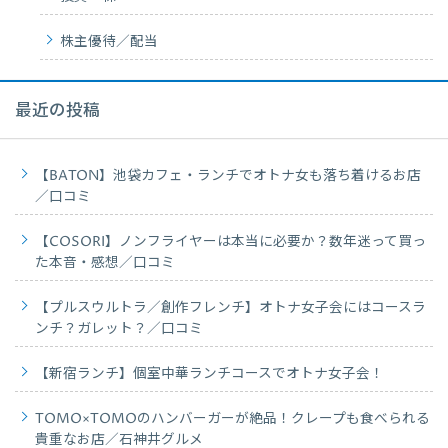
株主優待／配当
最近の投稿
【BATON】池袋カフェ・ランチでオトナ女も落ち着けるお店
／口コミ
【COSORI】ノンフライヤーは本当に必要か？数年迷って買っ
た本音・感想／口コミ
【プルスウルトラ／創作フレンチ】オトナ女子会にはコースラ
ンチ？ガレット？／口コミ
【新宿ランチ】個室中華ランチコースでオトナ女子会！
TOMO×TOMOのハンバーガーが絶品！クレープも食べられる
貴重なお店／石神井グルメ