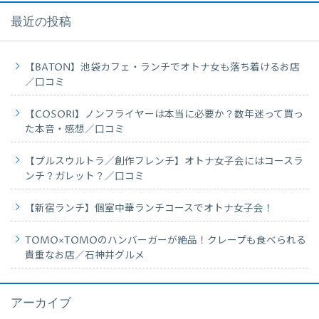
最近の投稿
【BATON】池袋カフェ・ランチでオトナ女も落ち着けるお店
／口コミ
【COSORI】ノンフライヤーは本当に必要か？数年迷って買っ
た本音・感想／口コミ
【プルスウルトラ／創作フレンチ】オトナ女子会にはコースラ
ンチ？ガレット？／口コミ
【新宿ランチ】個室中華ランチコースでオトナ女子会！
TOMO×TOMOのハンバーガーが絶品！クレープも食べられる
貴重なお店／石神井グルメ
アーカイブ