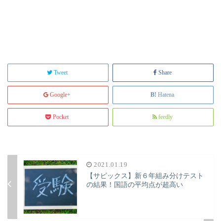
Tweet
Share
Google+
Hatena
Pocket
feedly
2021.01.19
【サピックス】新６年組み分けテスト
の結果！国語の平均点が超高い