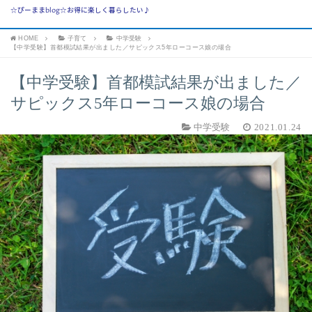
☆ぴーままblog☆お得に楽しく暮らしたい♪
HOME
子育て
中学受験
【中学受験】首都模試結果が出ました／サピックス5年ローコース娘の場合
【中学受験】首都模試結果が出ました／
サピックス5年ローコース娘の場合
中学受験
2021.01.24