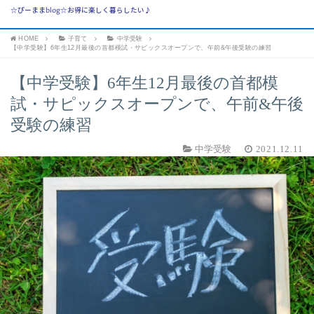
☆ぴーままblog☆お得に楽しく暮らしたい♪
HOME
子育て
中学受験
【中学受験】6年生12月最後の首都模試・サピックスオープンで、午前&午後受験の練習
【中学受験】6年生12月最後の首都模
試・サピックスオープンで、午前&午後
受験の練習
中学受験
2021.12.11