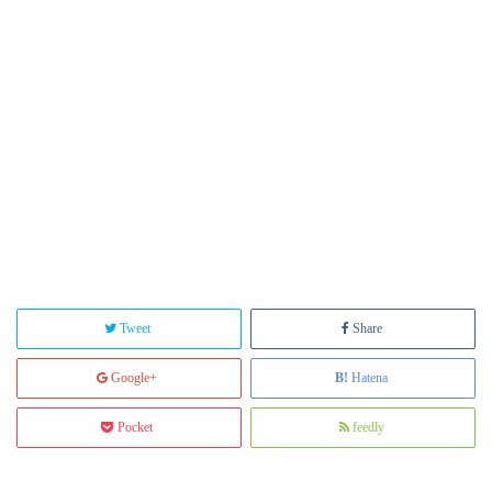
Tweet
Share
Google+
Hatena
Pocket
feedly