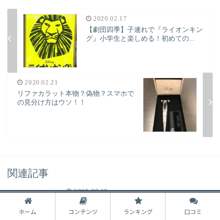
2020.02.17
【劇団四季】子連れで『ライオンキン
グ』小学生と楽しめる！初めての...
2020.02.21
リファカラット本物？偽物？スマホで
の見分け方はウソ！！
関連記事
2018.09.19
ホワイトニングしてみた☆白い歯はアンチエイ
ホーム
コンテンツ
ランキング
口コミ
ジング効果バツグン？！