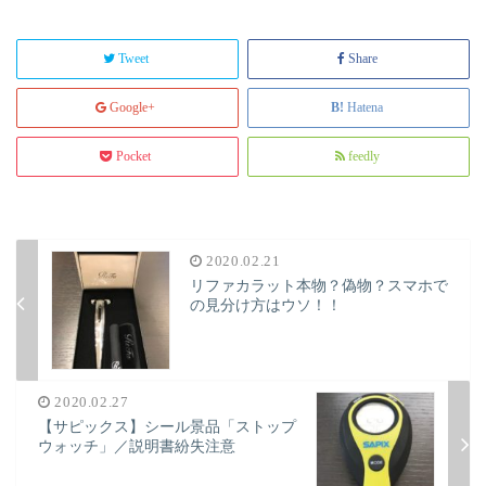
Tweet
Share
Google+
Hatena
Pocket
feedly
2020.02.21
リファカラット本物？偽物？スマホで
の見分け方はウソ！！
2020.02.27
【サピックス】シール景品「ストップ
ウォッチ」／説明書紛失注意