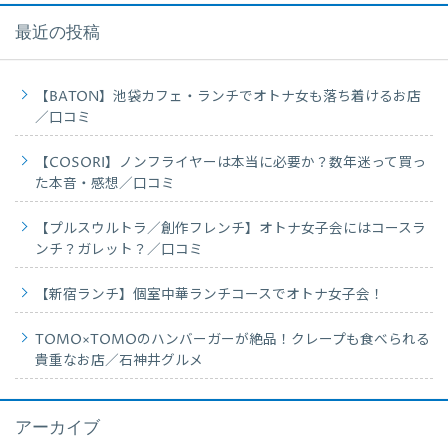
最近の投稿
【BATON】池袋カフェ・ランチでオトナ女も落ち着けるお店
／口コミ
【COSORI】ノンフライヤーは本当に必要か？数年迷って買っ
た本音・感想／口コミ
【プルスウルトラ／創作フレンチ】オトナ女子会にはコースラ
ンチ？ガレット？／口コミ
【新宿ランチ】個室中華ランチコースでオトナ女子会！
TOMO×TOMOのハンバーガーが絶品！クレープも食べられる
貴重なお店／石神井グルメ
アーカイブ