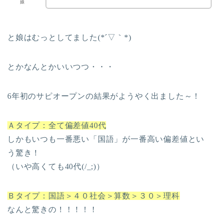
娘
と娘はむっとしてました(*´▽｀*)
とかなんとかいいつつ・・・
6年初のサピオープンの結果がようやく出ました～！
Ａタイプ：全て偏差値40代
しかもいつも一番悪い「国語」が一番高い偏差値とい
う驚き！
（いや高くても40代(/_;)）
Ｂタイプ：国語＞４０社会＞算数＞３０＞理科
なんと驚きの！！！！！