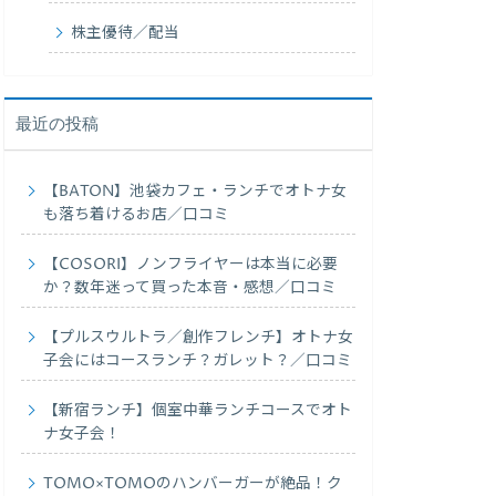
株主優待／配当
最近の投稿
【BATON】池袋カフェ・ランチでオトナ女
も落ち着けるお店／口コミ
【COSORI】ノンフライヤーは本当に必要
か？数年迷って買った本音・感想／口コミ
【プルスウルトラ／創作フレンチ】オトナ女
子会にはコースランチ？ガレット？／口コミ
【新宿ランチ】個室中華ランチコースでオト
ナ女子会！
TOMO×TOMOのハンバーガーが絶品！ク