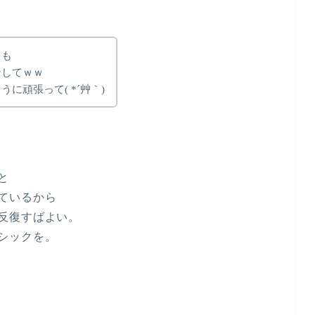
ても
ンしてｗｗ
に頑張って( *´艸｀)
と
ているから
反復すばよい。
シックを。