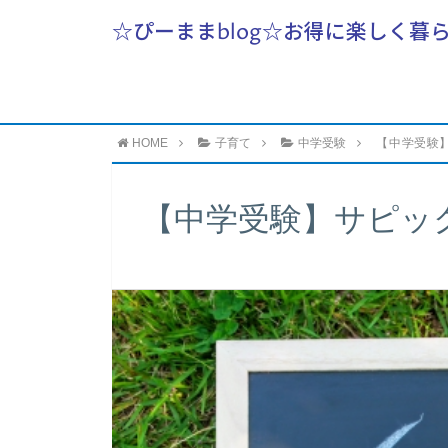
☆ぴーままblog☆お得に楽しく暮
HOME
子育て
中学受験
【中学受験
【中学受験】サピッ