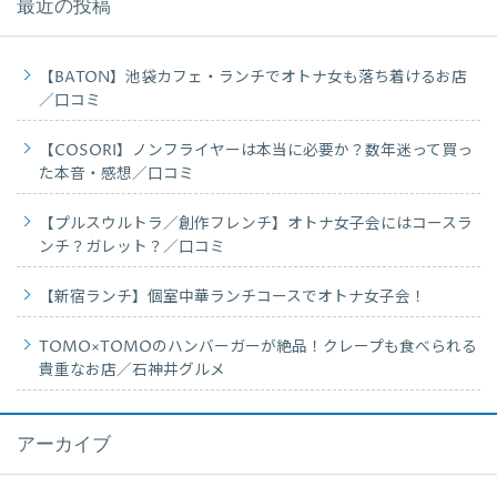
最近の投稿
【BATON】池袋カフェ・ランチでオトナ女も落ち着けるお店
／口コミ
【COSORI】ノンフライヤーは本当に必要か？数年迷って買っ
た本音・感想／口コミ
【プルスウルトラ／創作フレンチ】オトナ女子会にはコースラ
ンチ？ガレット？／口コミ
【新宿ランチ】個室中華ランチコースでオトナ女子会！
TOMO×TOMOのハンバーガーが絶品！クレープも食べられる
貴重なお店／石神井グルメ
アーカイブ