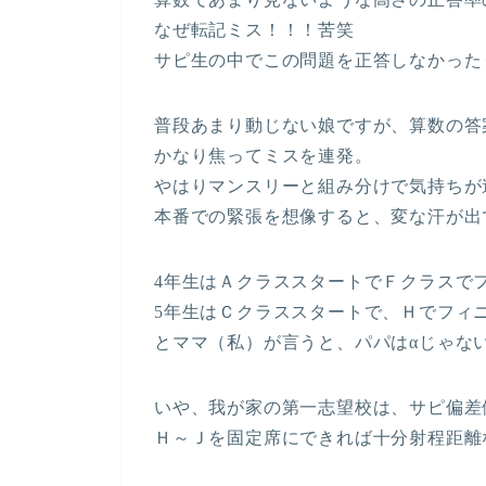
なぜ転記ミス！！！苦笑
サピ生の中でこの問題を正答しなかった６％
普段あまり動じない娘ですが、算数の答
かなり焦ってミスを連発。
やはりマンスリーと組み分けで気持ちが
本番での緊張を想像すると、変な汗が出
4年生はＡクラススタートでＦクラスで
5年生はＣクラススタートで、Ｈでフィ
とママ（私）が言うと、パパはαじゃな
いや、我が家の第一志望校は、サピ偏差値
Ｈ～Ｊを固定席にできれば十分射程距離