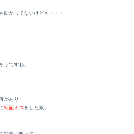
や助かってないけども・・・
そうですね。
所があり
に
転記ミス
をした娘。
の問題に限って