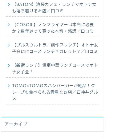
【BATON】池袋カフェ・ランチでオトナ女
も落ち着けるお店／口コミ
【COSORI】ノンフライヤーは本当に必要
か？数年迷って買った本音・感想／口コミ
【プルスウルトラ／創作フレンチ】オトナ女
子会にはコースランチ？ガレット？／口コミ
【新宿ランチ】個室中華ランチコースでオト
ナ女子会！
TOMO×TOMOのハンバーガーが絶品！ク
レープも食べられる貴重なお店／石神井グル
メ
アーカイブ