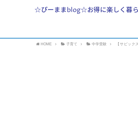
☆ぴーままblog☆お得に楽しく暮
HOME
子育て
中学受験
【サピック