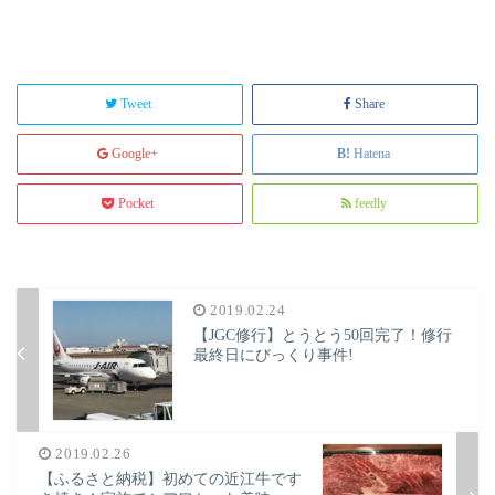
Tweet
Share
Google+
Hatena
Pocket
feedly
2019.02.24
【JGC修行】とうとう50回完了！修行
最終日にびっくり事件!
2019.02.26
【ふるさと納税】初めての近江牛です