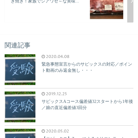
き焼き！家族でシアワセ～な美味...
関連記事
2020.04.08
緊急事態宣言からのサピックスの対応／ポイン
ト動画のみ返金無し・・・
2019.12.25
サピックスAコース偏差値32スタートから1年後
／娘の直近偏差値3回分
2020.05.02