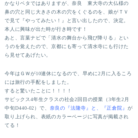
かなりベタではありますが、奈良 東大寺の大仏様の
鼻の穴と同じ大きさの木の穴をくぐるのを、娘がＴＶ
で見て『やってみたい！』と言い出したので、決定。
本人に興味が出た時が行き時です！
あと、言葉ナビで「清水の舞台から飛び降りる」とい
うのを覚えたので、京都にも寄って清水寺にも行けた
ら見せてあげたい。
今年はＧＷが10連休になるので、早めに2月に入るころ
には旅行の手配をしました。
すると驚いたことに！！！！
サピックス4年生クラスの社会2回目の授業（3年生2月
中旬D440-02）で、
奈良の『法隆寺』と、『正倉院』
が
取り上げられ、表紙のカラーページに写真が掲載され
てる！