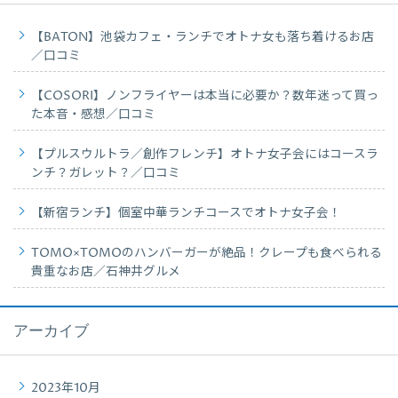
【BATON】池袋カフェ・ランチでオトナ女も落ち着けるお店
／口コミ
【COSORI】ノンフライヤーは本当に必要か？数年迷って買っ
た本音・感想／口コミ
【プルスウルトラ／創作フレンチ】オトナ女子会にはコースラ
ンチ？ガレット？／口コミ
【新宿ランチ】個室中華ランチコースでオトナ女子会！
TOMO×TOMOのハンバーガーが絶品！クレープも食べられる
貴重なお店／石神井グルメ
アーカイブ
2023年10月