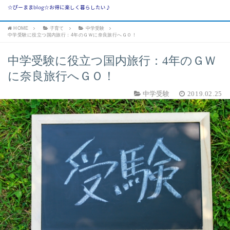
☆ぴーままblog☆お得に楽しく暮らしたい♪
HOME
子育て
中学受験
中学受験に役立つ国内旅行：4年のＧＷに奈良旅行へＧＯ！
中学受験に役立つ国内旅行：4年のＧＷ
に奈良旅行へＧＯ！
中学受験
2019.02.25