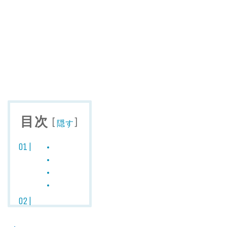
目次
[
]
隠す