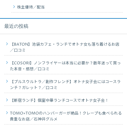
株主優待／配当
最近の投稿
【BATON】池袋カフェ・ランチでオトナ女も落ち着けるお店
／口コミ
【COSORI】ノンフライヤーは本当に必要か？数年迷って買っ
た本音・感想／口コミ
【プルスウルトラ／創作フレンチ】オトナ女子会にはコースラ
ンチ？ガレット？／口コミ
【新宿ランチ】個室中華ランチコースでオトナ女子会！
TOMO×TOMOのハンバーガーが絶品！クレープも食べられる
貴重なお店／石神井グルメ