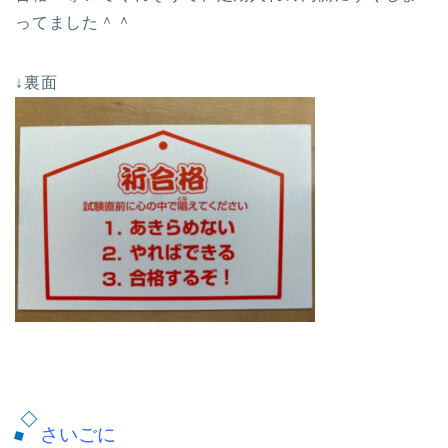
ってました＾＾
↓裏面
さいごに