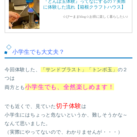
『とんぼ玉体験』ってなにするの？実際
に体験した流れ【箱根クラフトハウス】
☆ぴーままblog☆お得に楽しく暮らしたい♪
小学生でも大丈夫？
今回体験した、
「サンドブラスト」「トンボ玉」
の２
つは
小学生でも、全然楽しめます！
両方とも
切子体験
でも近くで、見ていた
は
小学生にはちょっと危ないというか、難しそうかな～
なんて思いました。
（実際にやってないので、わかりませんが・・・）