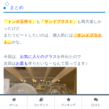
まとめ
「トンボ玉作り」
も
「サンドブラスト」
も両方楽しか
ったけど
またリピートしたいのは、個人的には
「サンドブラス
ト」
かな。
今回は、
お気に入りのグラス
を作れたので
次回は
お皿
も
作りたいな～なんて思ってます♪
ホーム
コンテンツ
ランキング
口コミ