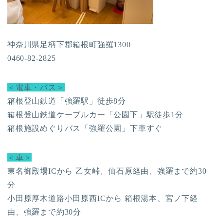
神奈川県足柄下郡箱根町強羅1300
0460-82-2825
＜電車・バス＞
箱根登山鉄道「強羅駅」徒歩8分
箱根登山鉄道ケーブルカー「公園下」駅徒歩1分
箱根施設めぐりバス「強羅公園」下車すぐ
＜車＞
東名御殿場ICから 乙女峠、仙石原経由、強羅まで約30
分
小田原厚木道路小田原西ICから 箱根湯本、宮ノ下経
由、強羅まで約30分