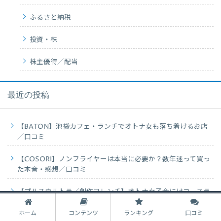
ふるさと納税
投資・株
株主優待／配当
最近の投稿
【BATON】池袋カフェ・ランチでオトナ女も落ち着けるお店
／口コミ
【COSORI】ノンフライヤーは本当に必要か？数年迷って買っ
た本音・感想／口コミ
【プルスウルトラ／創作フレンチ】オトナ女子会にはコースラ
ンチ？ガレット？／口コミ
ホーム
コンテンツ
ランキング
口コミ