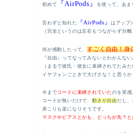
『AirPods』
初めて
を使って、あま
『AirPods』
言わずと知れた
はアップ
（完全というのは左右もつながらず分離
すごく自由！身
何が感動したって、
『自由』ってなってみないとわかんない
（まるで彼氏・彼女に束縛されてたみた
イヤフォンごときで大げさな！と思うか
今まで
コードに束縛されていた
のを実感
コードが無いだけで、
動きが自由
だし、
肩こりも楽になりそうです。
マスクやピアスとかも、どっちが先？と