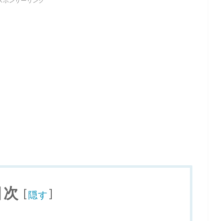
スポンサーリンク
目次
[
]
隠す