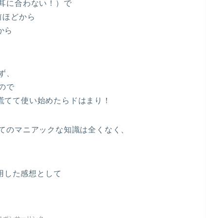
耳に合わない！）で
前ほどから
から
。
ず、
ので
』を慌てて使い始めたらドはまり！
てのマニアックな知識は全くなく、
用した感想として