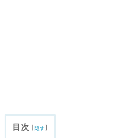
目次
[
]
隠す