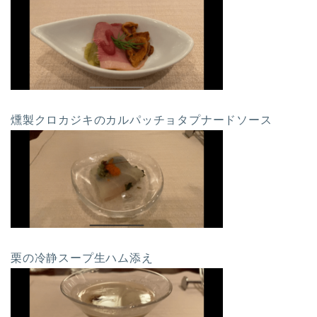
燻製クロカジキのカルパッチョタプナードソース
栗の冷静スープ生ハム添え