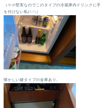
（
ケチ
堅実なのでこのタイプの冷蔵庫内ドリンクに手
を付けない私(^-^;）
懐かしい鍵タイプの金庫あり。