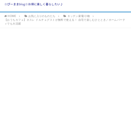
☆ぴーままblog☆お得に楽しく暮らしたい♪
HOME
お気に入りのものたち
キッチン家電/小物
【おうちカフェ】ネスレ ドルチェグストが無料で使える！ 自宅で楽しむひととき／ホームパーテ
ィでも大活躍