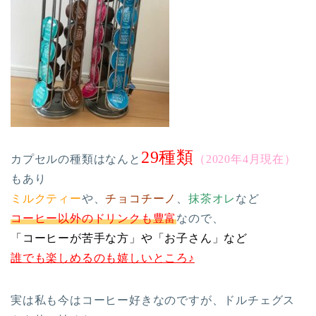
29種類
カプセルの種類はなんと
（2020年4月現在）
もあり
ミルクティー
や、
チョコチーノ
、
抹茶オレ
など
コーヒー以外のドリンクも豊富
なので、
「コーヒーが苦手な方」や「お子さん」など
誰でも楽しめるのも嬉しいところ♪
実は私も今はコーヒー好きなのですが、ドルチェグス