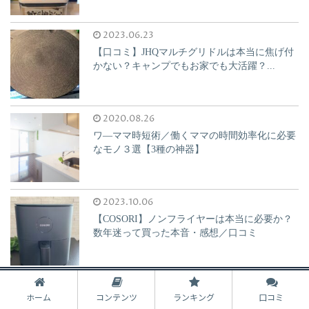
2023.06.23
【口コミ】JHQマルチグリドルは本当に焦げ付
かない？キャンプでもお家でも大活躍？...
2020.08.26
ワ―ママ時短術／働くママの時間効率化に必要
なモノ３選【3種の神器】
2023.10.06
【COSORI】ノンフライヤーは本当に必要か？
数年迷って買った本音・感想／口コミ
2019.07.17
ホーム
コンテンツ
ランキング
口コミ
『バターカッター＆ケース』料理中のバター利