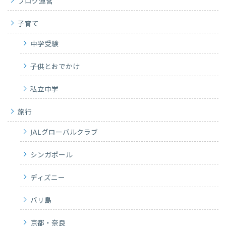
ブログ運営
子育て
中学受験
子供とおでかけ
私立中学
旅行
JALグローバルクラブ
シンガポール
ディズニー
バリ島
京都・奈良