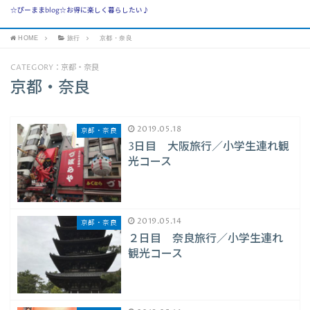
☆ぴーままblog☆お得に楽しく暮らしたい♪
HOME
旅行
京都・奈良
CATEGORY：京都・奈良
京都・奈良
2019.05.18
京都・奈良
3日目 大阪旅行／小学生連れ観
光コース
2019.05.14
京都・奈良
２日目 奈良旅行／小学生連れ
観光コース