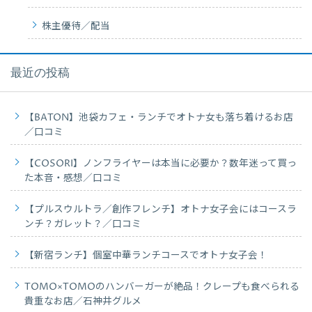
株主優待／配当
最近の投稿
【BATON】池袋カフェ・ランチでオトナ女も落ち着けるお店
／口コミ
【COSORI】ノンフライヤーは本当に必要か？数年迷って買っ
た本音・感想／口コミ
【プルスウルトラ／創作フレンチ】オトナ女子会にはコースラ
ンチ？ガレット？／口コミ
【新宿ランチ】個室中華ランチコースでオトナ女子会！
TOMO×TOMOのハンバーガーが絶品！クレープも食べられる
貴重なお店／石神井グルメ