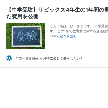
【中学受験】サピックス4年生の1年間の
た費用を公開
こんにちは。ぴーままです。 中学受
す。 この1年で教育費に関する金銭感
【中
hellip;
続きを読む
学
受
験】
サ
☆ぴーままblog☆お得に楽しく暮らしたい♪
ピ
ッ
ク
ス
4
年
生
の
1
年